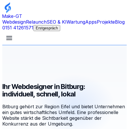
Make-GT
Webdesign
Relaunch
SEO & KI
Wartung
Apps
Projekte
Blog
0151 41261571
Erstgespräch
Ihr Webdesigner in Bitburg:
individuell, schnell, lokal
Bitburg gehört zur Region Eifel und bietet Unternehmen
ein gutes wirtschaftliches Umfeld. Eine professionelle
Website stärkt die Sichtbarkeit gegenüber der
Konkurrenz aus der Umgebung.