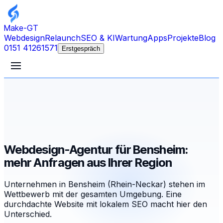
Make-GT
Webdesign
Relaunch
SEO & KI
Wartung
Apps
Projekte
Blog
0151 41261571
Erstgespräch
Webdesign-Agentur für Bensheim:
mehr Anfragen aus Ihrer Region
Unternehmen in Bensheim (Rhein-Neckar) stehen im
Wettbewerb mit der gesamten Umgebung. Eine
durchdachte Website mit lokalem SEO macht hier den
Unterschied.